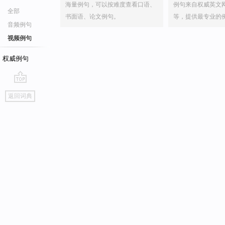
海量例句，可以按难度查看口语、
例句来自权威英文
全部
书面语、论文例句。
等，提供最专业的
音频例句
视频例句
权威例句
go
返回词典
top