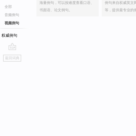
海量例句，可以按难度查看口语、
例句来自权威英文
全部
书面语、论文例句。
等，提供最专业的
音频例句
视频例句
权威例句
go
返回词典
top