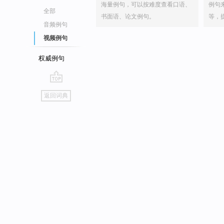
海量例句，可以按难度查看口语、
例句
全部
书面语、论文例句。
等，
音频例句
视频例句
权威例句
go
返回词典
top