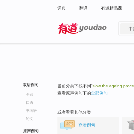
词典
翻译
有道精品课
中
有道 - 网易旗下搜索
双语例句
当前分类下找不到"
slow the ageing proc
查看原声例句下的
全部例句
全部
口语
书面语
或者看看其他分类：
论文
双语例句
原声例句