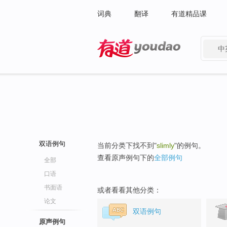
词典
翻译
有道精品课
中
有道 - 网易旗下搜索
双语例句
当前分类下找不到"
slimly
"的例句。
查看原声例句下的
全部例句
全部
口语
书面语
或者看看其他分类：
论文
双语例句
原声例句