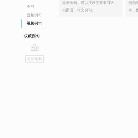
海量例句，可以按难度查看口语、
例句
全部
书面语、论文例句。
等，
音频例句
视频例句
权威例句
go
返回词典
top