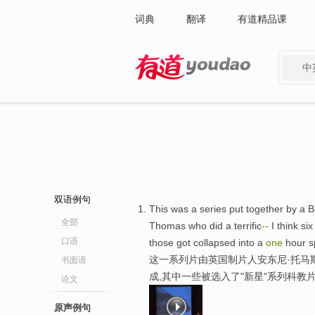
词典
翻译
有道精品课
中
有道 - 网易旗下搜索
双语例句
This was a series put together by a B
全部
Thomas who did a terrific
-
-
I think si
口语
those got collapsed into a
one
hour sp
这一系列片由英国制片人安东尼·托马
书面语
成,其中一些被选入了"新星"系列科教
论文
原声例句