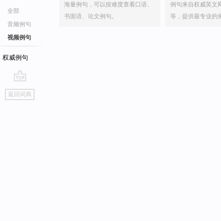
海量例句，可以按难度查看口语、
例句来自权威英文
全部
书面语、论文例句。
等，提供最专业的
音频例句
视频例句
权威例句
go
返回词典
top