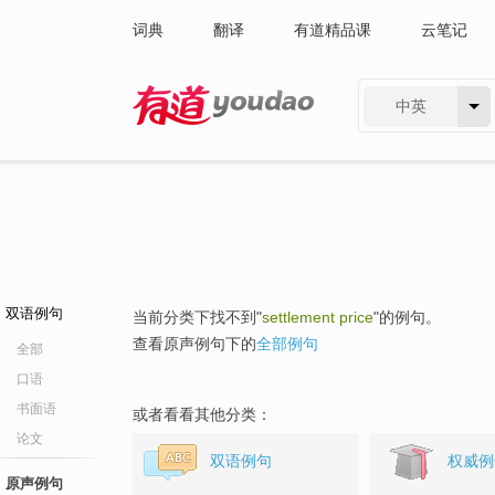
词典
翻译
有道精品课
云笔记
中英
有道 - 网易旗下搜索
双语例句
当前分类下找不到"
settlement price
"的例句。
查看原声例句下的
全部例句
全部
口语
书面语
或者看看其他分类：
论文
双语例句
权威例
原声例句