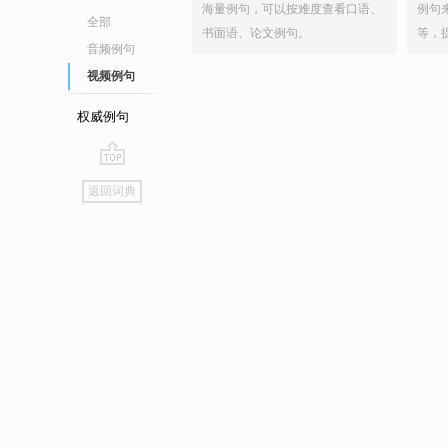
海量例句，可以按难度查看口语、
例句
全部
书面语、论文例句。
等，
音频例句
视频例句
权威例句
go
返回词典
top