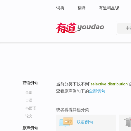
词典
翻译
有道精品课
中
有道 - 网易旗下搜索
双语例句
当前分类下找不到"
selective distribution
查看原声例句下的
全部例句
全部
口语
书面语
或者看看其他分类：
论文
双语例句
原声例句