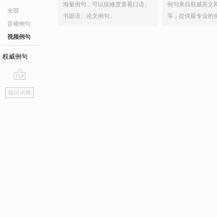
海量例句，可以按难度查看口语、
例句来自权威英文
全部
书面语、论文例句。
等，提供最专业的
音频例句
视频例句
权威例句
go
返回词典
top