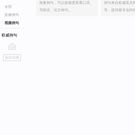
海量例句，可以按难度查看口语、
例句来自权威英文
全部
书面语、论文例句。
等，提供最专业的
音频例句
视频例句
权威例句
go
返回词典
top