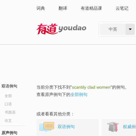
词典
翻译
有道精品课
云笔记
中英
有道 - 网易旗下搜索
双语例句
当前分类下找不到"
scantily clad women
"的例句。
查看原声例句下的
全部例句
全部
口语
书面语
或者看看其他分类：
论文
双语例句
权威例
原声例句