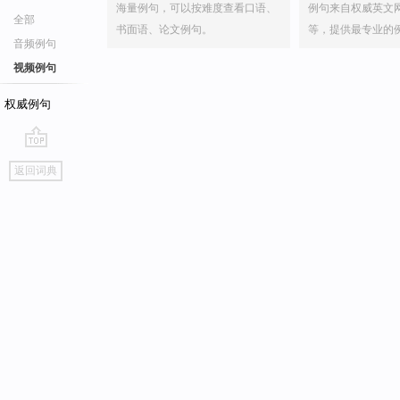
海量例句，可以按难度查看口语、
例句来自权威英文
全部
书面语、论文例句。
等，提供最专业的
音频例句
视频例句
权威例句
go
返回词典
top