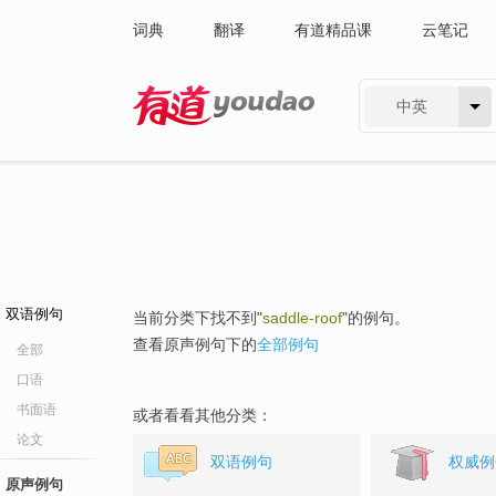
词典
翻译
有道精品课
云笔记
中英
有道 - 网易旗下搜索
双语例句
当前分类下找不到"
saddle-roof
"的例句。
查看原声例句下的
全部例句
全部
口语
书面语
或者看看其他分类：
论文
双语例句
权威例
原声例句