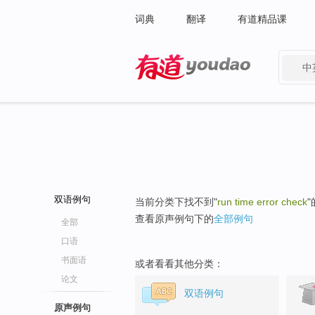
词典
翻译
有道精品课
中
有道 - 网易旗下搜索
双语例句
当前分类下找不到"
run time error check
查看原声例句下的
全部例句
全部
口语
书面语
或者看看其他分类：
论文
双语例句
原声例句