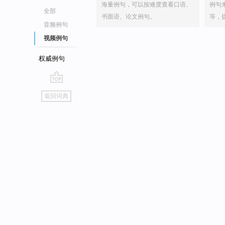
海量例句，可以按难度查看口语、
例句
全部
书面语、论文例句。
等，
音频例句
视频例句
权威例句
go
返回词典
top