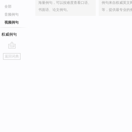
海量例句，可以按难度查看口语、
例句来自权威英文
全部
书面语、论文例句。
等，提供最专业的
音频例句
视频例句
权威例句
go
返回词典
top