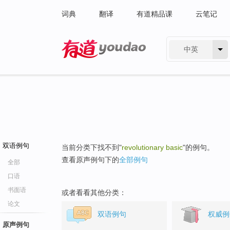
词典
翻译
有道精品课
云笔记
中英
有道 - 网易旗下搜索
双语例句
当前分类下找不到"
revolutionary basic
"的例句。
查看原声例句下的
全部例句
全部
口语
书面语
或者看看其他分类：
论文
双语例句
权威例
原声例句