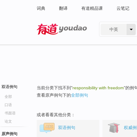
词典
翻译
有道精品课
云笔记
中英
有道 - 网易旗下搜索
双语例句
当前分类下找不到"
responsibility with freedom
"的例
查看原声例句下的
全部例句
全部
口语
书面语
或者看看其他分类：
论文
双语例句
权威例
原声例句