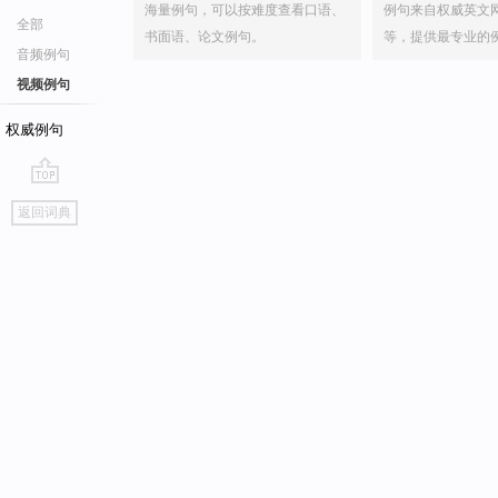
海量例句，可以按难度查看口语、
例句来自权威英文
全部
书面语、论文例句。
等，提供最专业的
音频例句
视频例句
权威例句
go
返回词典
top