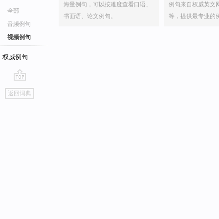
海量例句，可以按难度查看口语、
例句来自权威英文
全部
书面语、论文例句。
等，提供最专业的
音频例句
视频例句
权威例句
go
返回词典
top