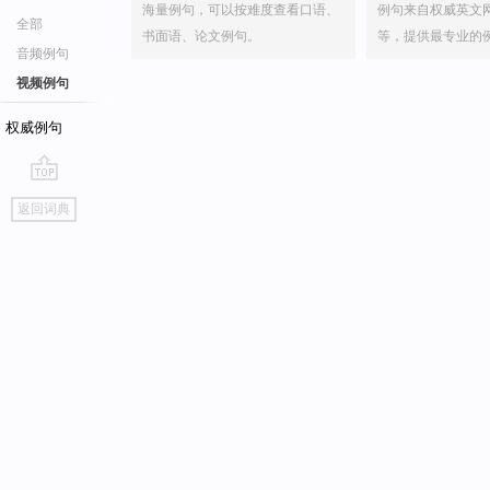
海量例句，可以按难度查看口语、
例句来自权威英文
全部
书面语、论文例句。
等，提供最专业的
音频例句
视频例句
权威例句
go
返回词典
top