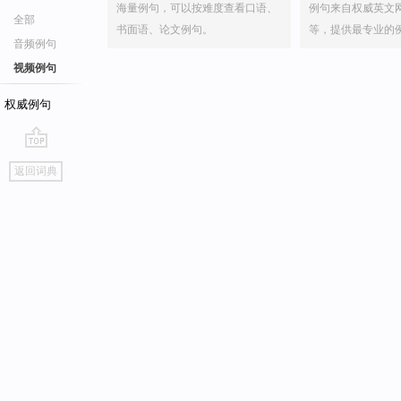
海量例句，可以按难度查看口语、
例句来自权威英文
全部
书面语、论文例句。
等，提供最专业的
音频例句
视频例句
权威例句
go
返回词典
top