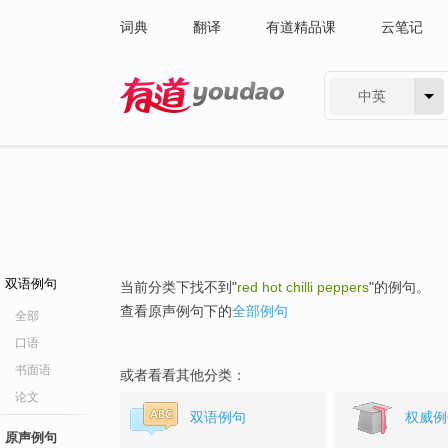
词典
翻译
有道精品课
云笔记
中英
有道 - 网易旗下搜索
双语例句
当前分类下找不到"
red hot chilli peppers
"的例句。
查看原声例句下的
全部例句
全部
口语
书面语
或者看看其他分类：
论文
双语例句
权威例
原声例句