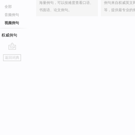
海量例句，可以按难度查看口语、
例句来自权威英文
全部
书面语、论文例句。
等，提供最专业的
音频例句
视频例句
权威例句
go
返回词典
top