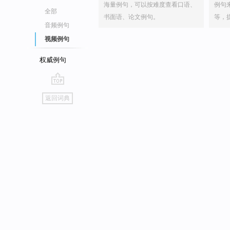
海量例句，可以按难度查看口语、
例句
全部
书面语、论文例句。
等，
音频例句
视频例句
权威例句
go
返回词典
top