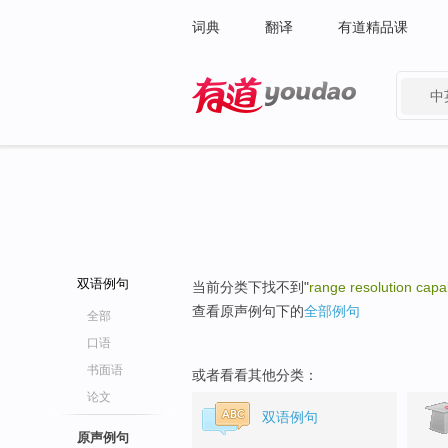
词典
翻译
有道精品课
中
有道 - 网易旗下搜索
双语例句
当前分类下找不到"
range resolution capab
查看原声例句下的
全部例句
全部
口语
书面语
或者看看其他分类：
论文
双语例句
原声例句