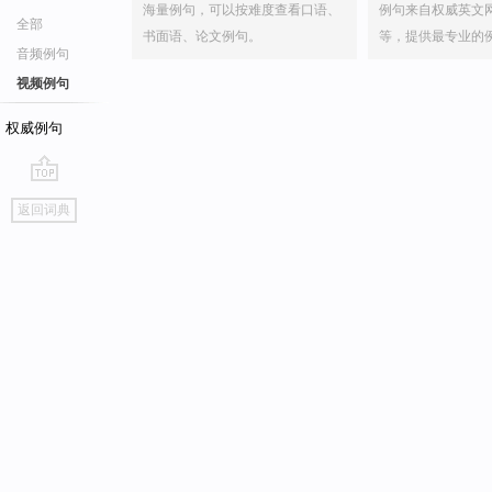
海量例句，可以按难度查看口语、
例句来自权威英文
全部
书面语、论文例句。
等，提供最专业的
音频例句
视频例句
权威例句
go
返回词典
top