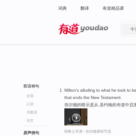
词典
翻译
有道精品课
中
有道 - 网易旗下搜索
双语例句
Milton's alluding to what he took to b
全部
that ends the New Testament.
口语
弥尔顿的暗示是从,圣约翰的布道中启
书面语
论文
耶鲁公开课 - 弥尔顿课程节选
原声例句