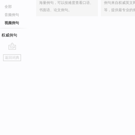
海量例句，可以按难度查看口语、
例句来自权威英文
全部
书面语、论文例句。
等，提供最专业的
音频例句
视频例句
权威例句
go
返回词典
top