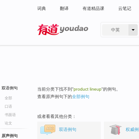
词典
翻译
有道精品课
云笔记
中英
有道 - 网易旗下搜索
双语例句
当前分类下找不到"
product lineup
"的例句。
查看原声例句下的
全部例句
全部
口语
书面语
或者看看其他分类：
论文
双语例句
权威例
原声例句