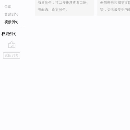
海量例句，可以按难度查看口语、
例句来自权威英文
全部
书面语、论文例句。
等，提供最专业的
音频例句
视频例句
权威例句
go
返回词典
top