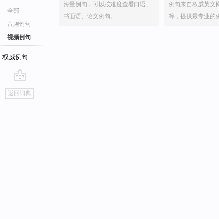
海量例句，可以按难度查看口语、
例句来自权威英文
全部
书面语、论文例句。
等，提供最专业的
音频例句
视频例句
权威例句
go
返回词典
top