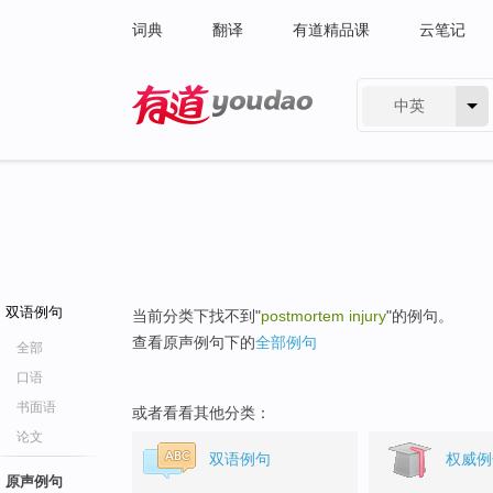
词典
翻译
有道精品课
云笔记
中英
有道 - 网易旗下搜索
双语例句
当前分类下找不到"
postmortem injury
"的例句。
查看原声例句下的
全部例句
全部
口语
书面语
或者看看其他分类：
论文
双语例句
权威例
原声例句