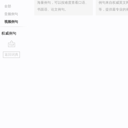
海量例句，可以按难度查看口语、
例句来自权威英文
全部
书面语、论文例句。
等，提供最专业的
音频例句
视频例句
权威例句
go
返回词典
top