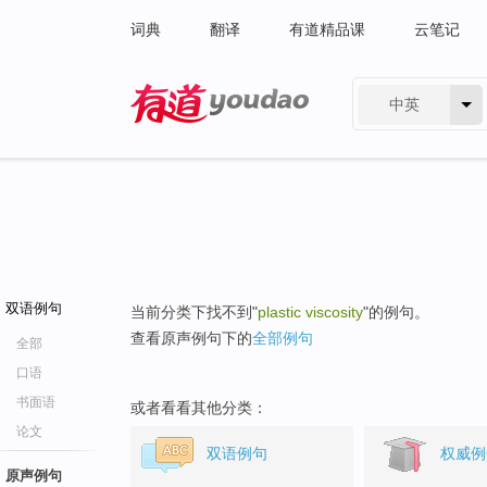
词典
翻译
有道精品课
云笔记
中英
有道 - 网易旗下搜索
双语例句
当前分类下找不到"
plastic viscosity
"的例句。
查看原声例句下的
全部例句
全部
口语
书面语
或者看看其他分类：
论文
双语例句
权威例
原声例句