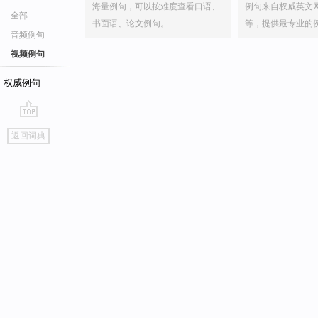
海量例句，可以按难度查看口语、
例句来自权威英文
全部
书面语、论文例句。
等，提供最专业的
音频例句
视频例句
权威例句
go
返回词典
top