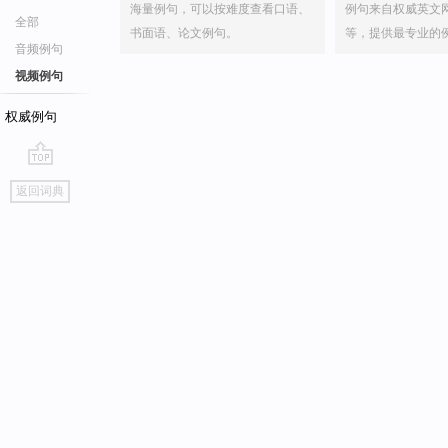
海量例句，可以按难度查看口语、
例句来自权威英文
全部
书面语、论文例句。
等，提供最专业的
音频例句
视频例句
权威例句
go
返回词典
top