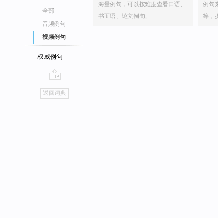
海量例句，可以按难度查看口语、
例句
全部
书面语、论文例句。
等，
音频例句
视频例句
权威例句
go
返回词典
top