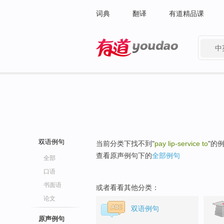
词典
翻译
有道精品课
中
有道 - 网易旗下搜索
双语例句
当前分类下找不到"
pay lip-service to
"的
查看原声例句下的
全部例句
全部
口语
书面语
或者看看其他分类：
论文
双语例句
原声例句