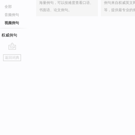
海量例句，可以按难度查看口语、
例句来自权威英文
全部
书面语、论文例句。
等，提供最专业的
音频例句
视频例句
权威例句
go
返回词典
top