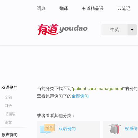
词典
翻译
有道精品课
云笔记
中英
有道 - 网易旗下搜索
双语例句
当前分类下找不到"
patient care management
"的例
查看原声例句下的
全部例句
全部
口语
书面语
或者看看其他分类：
论文
双语例句
权威例
原声例句