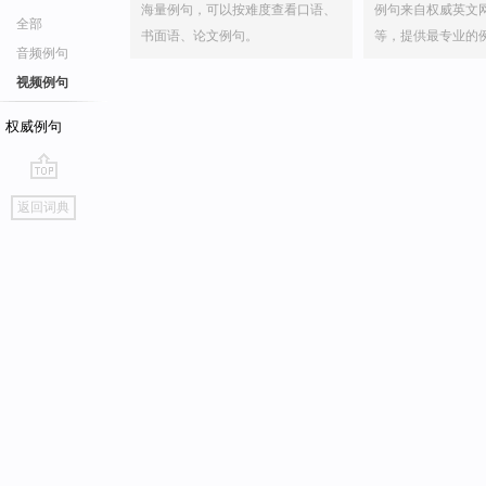
海量例句，可以按难度查看口语、
例句来自权威英文
全部
书面语、论文例句。
等，提供最专业的
音频例句
视频例句
权威例句
go
返回词典
top