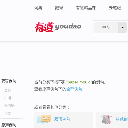
词典
翻译
有道精品课
云笔记
中英
有道 - 网易旗下搜索
双语例句
当前分类下找不到"
paper mould
"的例句。
查看原声例句下的
全部例句
全部
口语
书面语
或者看看其他分类：
论文
双语例句
权威例
原声例句