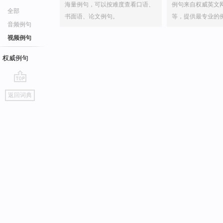
海量例句，可以按难度查看口语、
例句来自权威英文
全部
书面语、论文例句。
等，提供最专业的
音频例句
视频例句
权威例句
go
返回词典
top