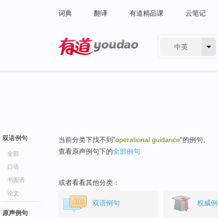
词典
翻译
有道精品课
云笔记
中英
有道 - 网易旗下搜索
双语例句
当前分类下找不到"
operational guidance
"的例句。
查看原声例句下的
全部例句
全部
口语
书面语
或者看看其他分类：
论文
双语例句
权威例
原声例句