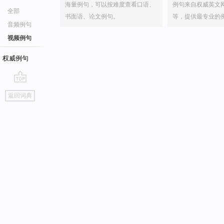
海量例句，可以按难度查看口语、
例句来自权威英文
全部
书面语、论文例句。
等，提供最专业的
音频例句
视频例句
权威例句
go
返回词典
top