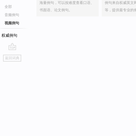
海量例句，可以按难度查看口语、
例句来自权威英文
全部
书面语、论文例句。
等，提供最专业的
音频例句
视频例句
权威例句
go
返回词典
top