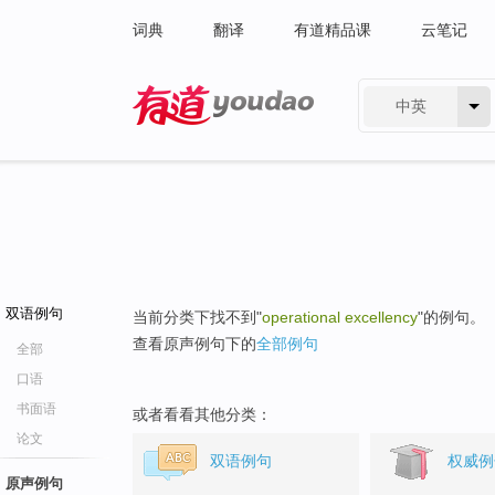
词典
翻译
有道精品课
云笔记
中英
有道 - 网易旗下搜索
双语例句
当前分类下找不到"
operational excellency
"的例句。
查看原声例句下的
全部例句
全部
口语
书面语
或者看看其他分类：
论文
双语例句
权威例
原声例句