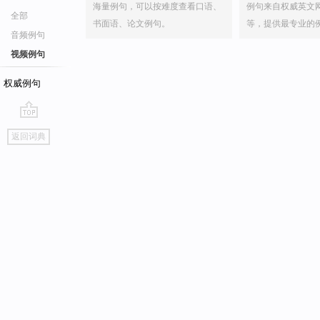
海量例句，可以按难度查看口语、
例句来自权威英文
全部
书面语、论文例句。
等，提供最专业的
音频例句
视频例句
权威例句
go
返回词典
top