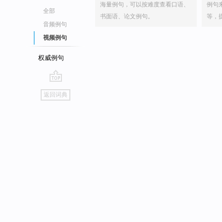
海量例句，可以按难度查看口语、
例句
全部
书面语、论文例句。
等，
音频例句
视频例句
权威例句
go
返回词典
top