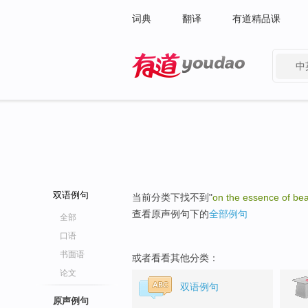
词典
翻译
有道精品课
中
有道 - 网易旗下搜索
双语例句
当前分类下找不到"
on the essence of be
查看原声例句下的
全部例句
全部
口语
书面语
或者看看其他分类：
论文
双语例句
原声例句