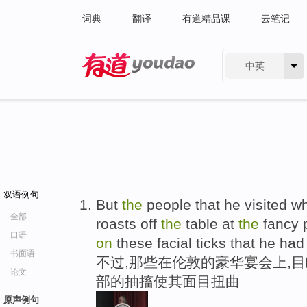
词典
翻译
有道精品课
云笔记
中英
有道 - 网易旗下搜索
双语例句
But
the
people that he visited 
全部
roasts off
the
table at
the
fancy 
口语
on
these facial ticks that he ha
书面语
不过,那些在伦敦的豪华宴会上,
论文
部的抽搐使其面目扭曲
原声例句