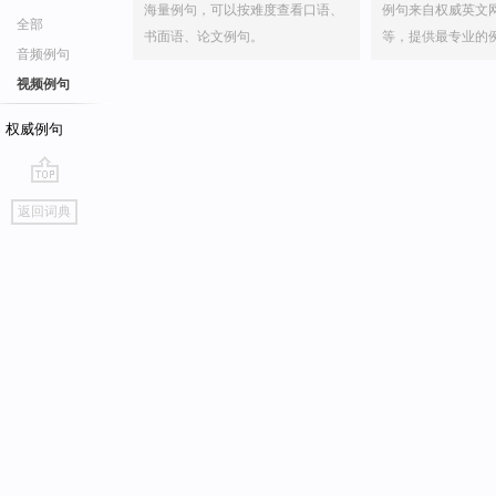
海量例句，可以按难度查看口语、
例句来自权威英文
全部
书面语、论文例句。
等，提供最专业的
音频例句
视频例句
权威例句
go
返回词典
top