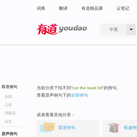
词典
翻译
有道精品课
云笔记
中英
有道 - 网易旗下搜索
双语例句
当前分类下找不到"
not the least bit
"的例句。
查看原声例句下的
全部例句
全部
口语
书面语
或者看看其他分类：
论文
双语例句
权威例
原声例句