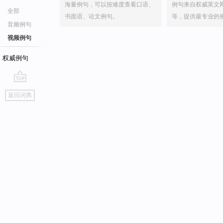
海量例句，可以按难度查看口语、
例句来自权威英文
全部
书面语、论文例句。
等，提供最专业的
音频例句
视频例句
权威例句
go
返回词典
top