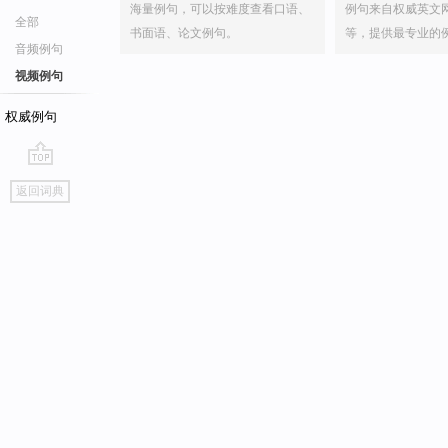
海量例句，可以按难度查看口语、
例句来自权威英文
全部
书面语、论文例句。
等，提供最专业的
音频例句
视频例句
权威例句
go
返回词典
top