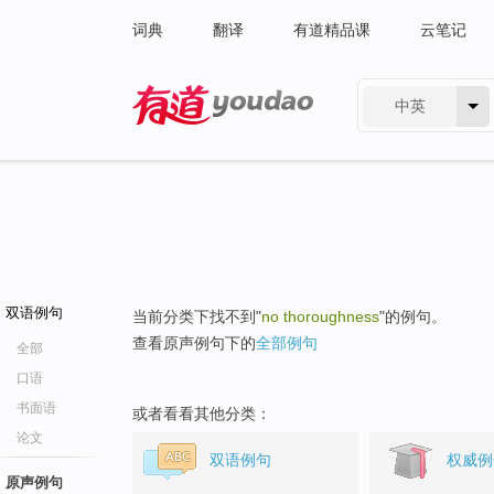
词典
翻译
有道精品课
云笔记
中英
有道 - 网易旗下搜索
双语例句
当前分类下找不到"
no thoroughness
"的例句。
查看原声例句下的
全部例句
全部
口语
书面语
或者看看其他分类：
论文
双语例句
权威例
原声例句