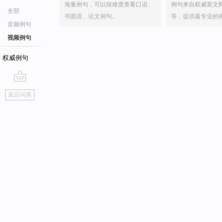
海量例句，可以按难度查看口语、
例句来自权威英文
全部
书面语、论文例句。
等，提供最专业的
音频例句
视频例句
权威例句
go
返回词典
top