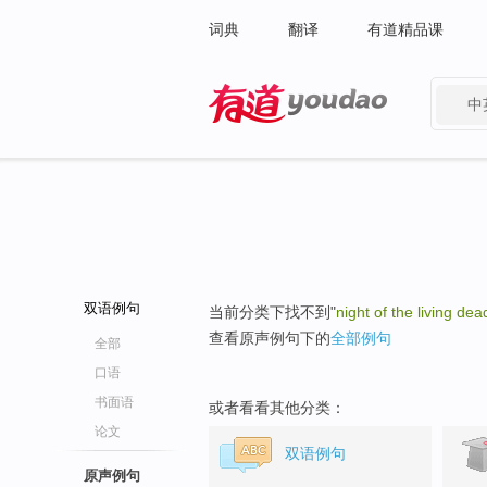
词典
翻译
有道精品课
中
有道 - 网易旗下搜索
双语例句
当前分类下找不到"
night of the living dea
查看原声例句下的
全部例句
全部
口语
书面语
或者看看其他分类：
论文
双语例句
原声例句