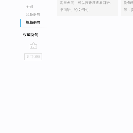
海量例句，可以按难度查看口语、
例句
全部
书面语、论文例句。
等，
音频例句
视频例句
权威例句
go
返回词典
top