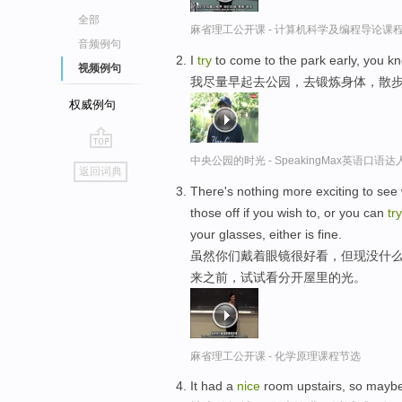
全部
麻省理工公开课 - 计算机科学及编程导论课
音频例句
I
try
to come to the park early, you k
视频例句
我尽量早起去公园，去锻炼身体，散
权威例句
go
中央公园的时光 - SpeakingMax英语口语达
返回词典
top
There's nothing more exciting to see 
those off if you wish to, or you can
try
your glasses, either is fine.
虽然你们戴着眼镜很好看，但现没什么
来之前，试试看分开屋里的光。
麻省理工公开课 - 化学原理课程节选
It had a
nice
room upstairs, so maybe 