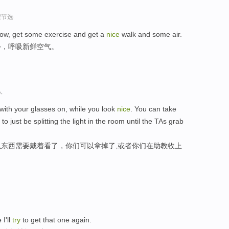
程节选
now, get some exercise and get a
nice
walk and some air.
步，呼吸新鲜空气。
人
with your glasses on, while you look
nice
. You can take
to just be splitting the light in the room until the TAs grab
东西需要戴着看了，你们可以拿掉了,或者你们在助教收上
I'll
try
to get that one again.