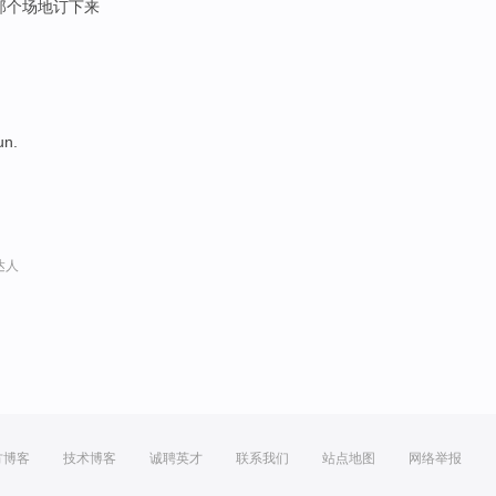
那个场地订下来
un.
。
达人
方博客
技术博客
诚聘英才
联系我们
站点地图
网络举报