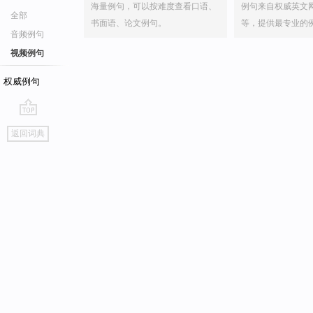
海量例句，可以按难度查看口语、
例句来自权威英文
全部
书面语、论文例句。
等，提供最专业的
音频例句
视频例句
权威例句
go
返回词典
top