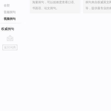
海量例句，可以按难度查看口语、
例句来自权威英文
全部
书面语、论文例句。
等，提供最专业的
音频例句
视频例句
权威例句
go
返回词典
top