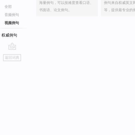
海量例句，可以按难度查看口语、
例句来自权威英文
全部
书面语、论文例句。
等，提供最专业的
音频例句
视频例句
权威例句
go
返回词典
top