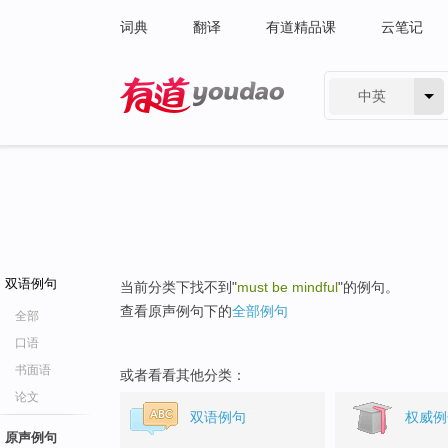
词典
翻译
有道精品课
云笔记
中英
有道 - 网易旗下搜索
双语例句
当前分类下找不到"
must be mindful
"的例句。
查看原声例句下的
全部例句
全部
口语
书面语
或者看看其他分类：
论文
双语例句
权威例
原声例句