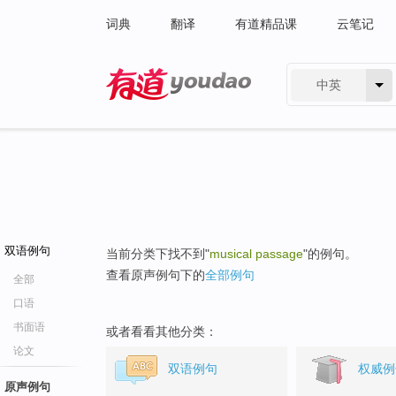
词典
翻译
有道精品课
云笔记
中英
有道 - 网易旗下搜索
双语例句
当前分类下找不到"
musical passage
"的例句。
查看原声例句下的
全部例句
全部
口语
书面语
或者看看其他分类：
论文
双语例句
权威例
原声例句