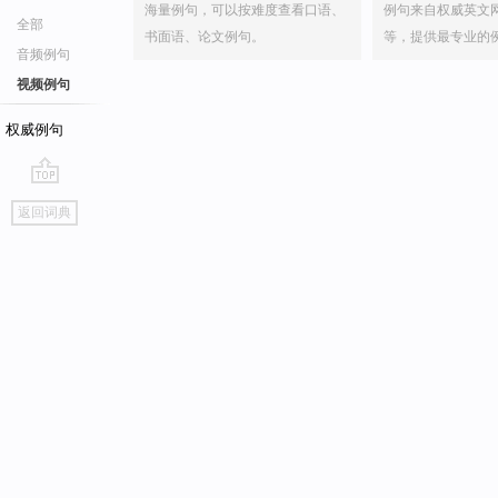
海量例句，可以按难度查看口语、
例句来自权威英文
全部
书面语、论文例句。
等，提供最专业的
音频例句
视频例句
权威例句
go
返回词典
top