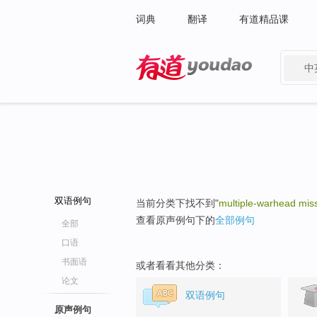
词典
翻译
有道精品课
中
有道 - 网易旗下搜索
双语例句
当前分类下找不到"
multiple-warhead miss
查看原声例句下的
全部例句
全部
口语
书面语
或者看看其他分类：
论文
双语例句
原声例句