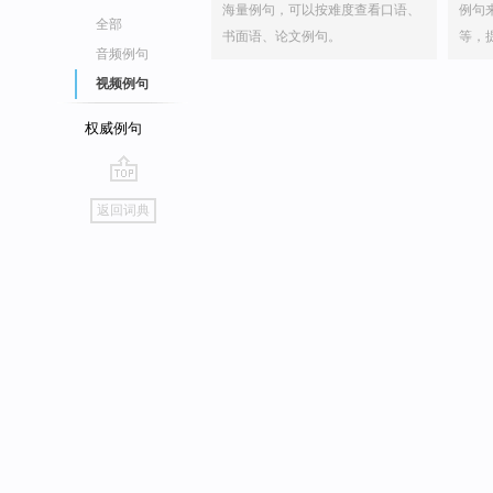
海量例句，可以按难度查看口语、
例句
全部
书面语、论文例句。
等，
音频例句
视频例句
权威例句
go
返回词典
top