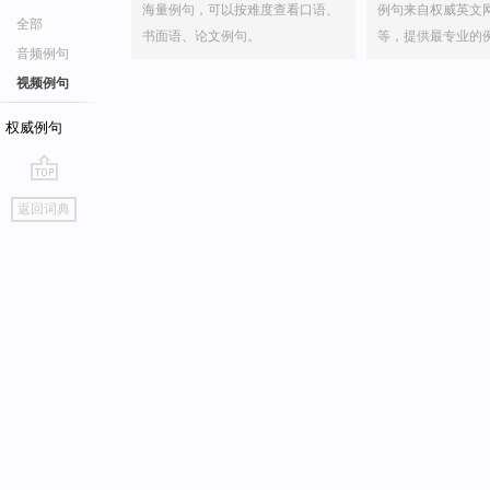
海量例句，可以按难度查看口语、
例句来自权威英文
全部
书面语、论文例句。
等，提供最专业的
音频例句
视频例句
权威例句
go
返回词典
top