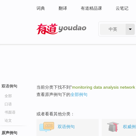
词典
翻译
有道精品课
云笔记
中英
有道 - 网易旗下搜索
双语例句
当前分类下找不到"
monitoring data analysis network
查看原声例句下的
全部例句
全部
口语
书面语
或者看看其他分类：
论文
双语例句
权威例
原声例句