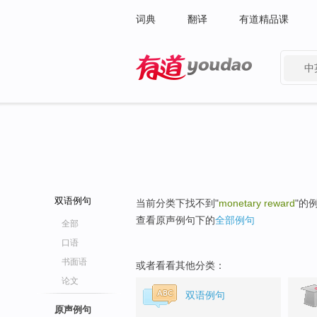
词典
翻译
有道精品课
中
有道 - 网易旗下搜索
双语例句
当前分类下找不到"
monetary reward
"的
查看原声例句下的
全部例句
全部
口语
书面语
或者看看其他分类：
论文
双语例句
原声例句