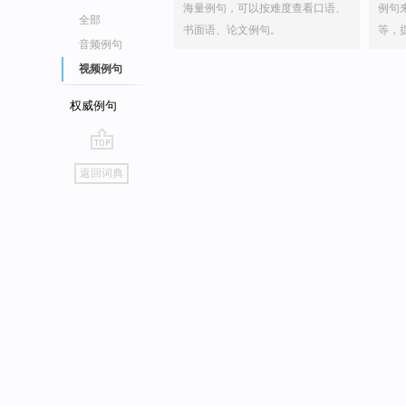
海量例句，可以按难度查看口语、
例句
全部
书面语、论文例句。
等，
音频例句
视频例句
权威例句
go
返回词典
top