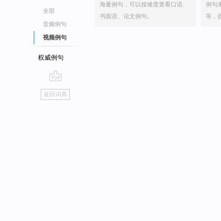
海量例句，可以按难度查看口语、
例句
全部
书面语、论文例句。
等，
音频例句
视频例句
权威例句
go
返回词典
top