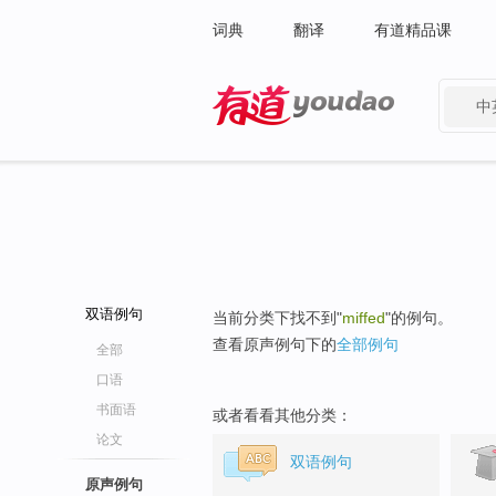
词典
翻译
有道精品课
中
有道 - 网易旗下搜索
双语例句
当前分类下找不到"
miffed
"的例句。
查看原声例句下的
全部例句
全部
口语
书面语
或者看看其他分类：
论文
双语例句
原声例句