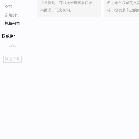
海量例句，可以按难度查看口语、
例句来自权威英文
全部
书面语、论文例句。
等，提供最专业的
音频例句
视频例句
权威例句
go
返回词典
top